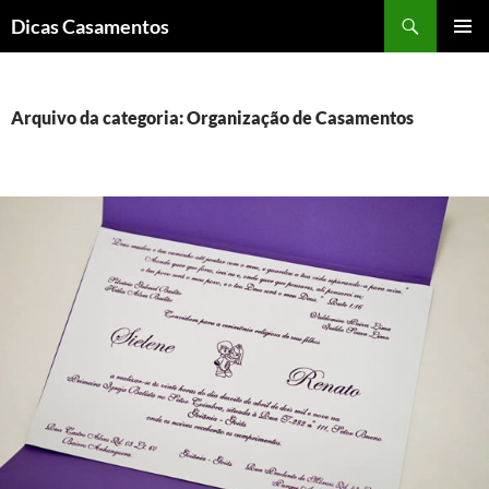
Pesquisar
Dicas Casamentos
PULAR
MENU
PARA
PRINCI
O
CONTEÚDO
Arquivo da categoria: Organização de Casamentos