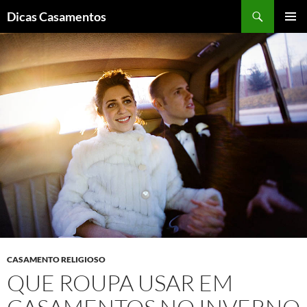
Pesquisar
Dicas Casamentos
PULAR
MENU
PARA
PRINCI
O
CONTEÚDO
CASAMENTO RELIGIOSO
QUE ROUPA USAR EM