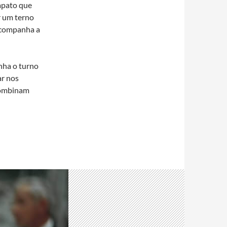
sapato que
r um terno
 acompanha a
nha o turno
ar nos
 combinam