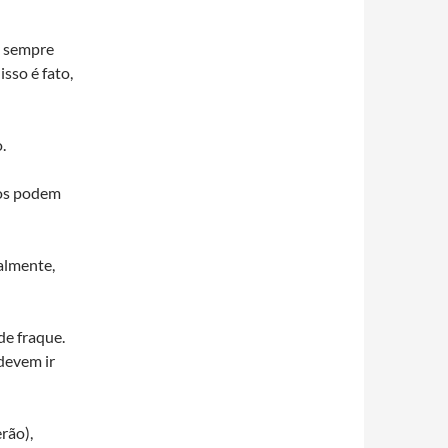
m sempre
sso é fato,
.
dos podem
almente,
de fraque.
devem ir
rão),