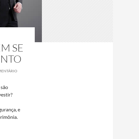
M SE
ENTO
MENTÁRIO
 são
estir?
urança, e
erimônia.