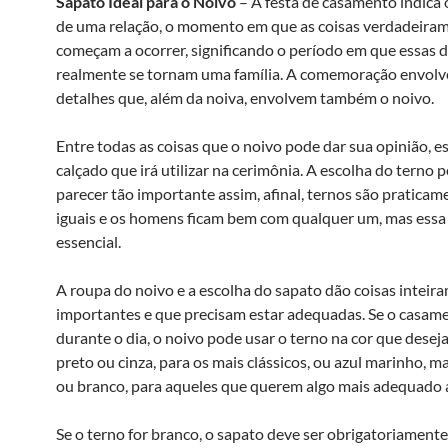
Sapato Ideal para o Noivo
– A festa de casamento indica 
de uma relação, o momento em que as coisas verdadeira
começam a ocorrer, significando o período em que essas 
realmente se tornam uma família. A comemoração envolv
detalhes que, além da noiva, envolvem também o noivo.
Entre todas as coisas que o noivo pode dar sua opinião, es
calçado que irá utilizar na cerimônia. A escolha do terno 
parecer tão importante assim, afinal, ternos são pratica
iguais e os homens ficam bem com qualquer um, mas essa
essencial.
A roupa do noivo e a escolha do sapato dão coisas inteir
importantes e que precisam estar adequadas. Se o casame
durante o dia, o noivo pode usar o terno na cor que desejar
preto ou cinza, para os mais clássicos, ou azul marinho, 
ou branco, para aqueles que querem algo mais adequado 
Se o terno for branco, o sapato deve ser obrigatoriamente