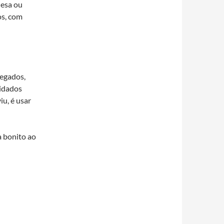
uesa ou
os, com
hegados,
vidados
u, é usar
a bonito ao