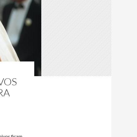
VOS
RA
oivos ficam