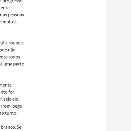
o progresso
mente
duas pessoas
e muitos
tá a roupa e
pode não
mente todos
 é uma parte
amente
nto for
, seja ele
marrom, bege
ao turno.
 branco. Se