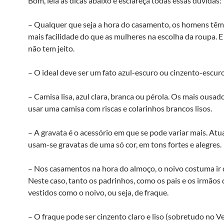
Bom, leia as dicas abaixo e esclareça todas essas dúvidas:
– Qualquer que seja a hora do casamento, os homens tê
mais facilidade do que as mulheres na escolha da roupa. E i
não tem jeito.
– O ideal deve ser um fato azul-escuro ou cinzento-escuro
– Camisa lisa, azul clara, branca ou pérola. Os mais ousa
usar uma camisa com riscas e colarinhos brancos lisos.
– A gravata é o acessório em que se pode variar mais. Atu
usam-se gravatas de uma só cor, em tons fortes e alegres.
– Nos casamentos na hora do almoço, o noivo costuma ir 
Neste caso, tanto os padrinhos, como os pais e os irmãos 
vestidos como o noivo, ou seja, de fraque.
– O fraque pode ser cinzento claro e liso (sobretudo no Ve