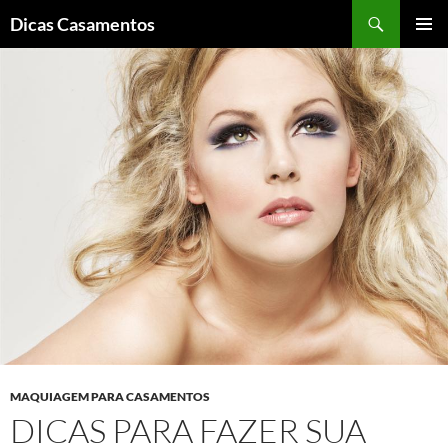
Pesquisar
Dicas Casamentos
PULAR
MENU
PARA
PRINCI
O
CONTEÚDO
MAQUIAGEM PARA CASAMENTOS
DICAS PARA FAZER SUA