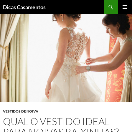
Pesquisar
Dicas Casamentos
PULAR
MENU
PARA
PRINCI
O
CONTEÚDO
VESTIDOS DE NOIVA
QUAL O VESTIDO IDEAL
PARA NOIVAS BAIXINHAS?