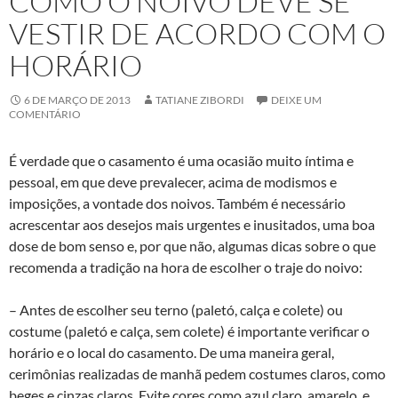
COMO O NOIVO DEVE SE
VESTIR DE ACORDO COM O
HORÁRIO
6 DE MARÇO DE 2013
TATIANE ZIBORDI
DEIXE UM
COMENTÁRIO
É verdade que o casamento é uma ocasião muito íntima e
pessoal, em que deve prevalecer, acima de modismos e
imposições, a vontade dos noivos. Também é necessário
acrescentar aos desejos mais urgentes e inusitados, uma boa
dose de bom senso e, por que não, algumas dicas sobre o que
recomenda a tradição na hora de escolher o traje do noivo:
– Antes de escolher seu terno (paletó, calça e colete) ou
costume (paletó e calça, sem colete) é importante verificar o
horário e o local do casamento. De uma maneira geral,
cerimônias realizadas de manhã pedem costumes claros, como
beges e cinzas claros. Evite cores como azul claro, amarelo, e